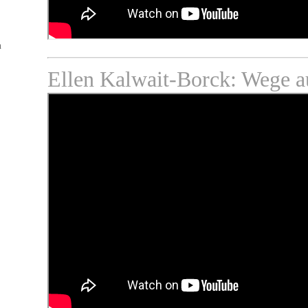
n
Ellen Kalwait-Borck: Wege a