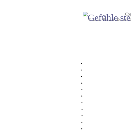
Cop
© Ellen Kalwait Borck 20