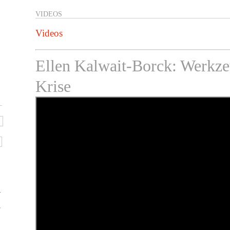
VIDEOS
Videos
Ellen Kalwait-Borck: Werkze
Krise
.
r