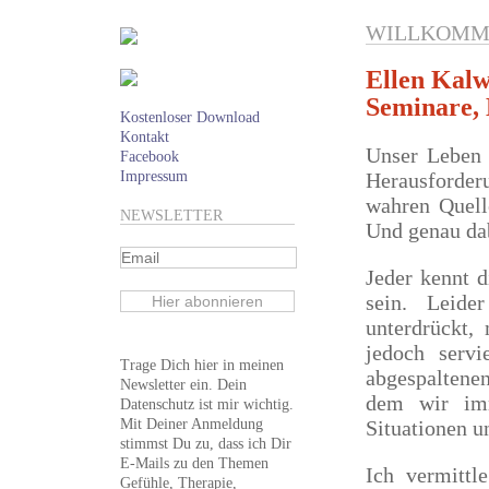
WILLKOMM
Ellen Kalw
Seminare, 
Kostenloser Download
Kontakt
Unser Leben 
Facebook
Impressum
Herausforder
wahren Quell
NEWSLETTER
Und genau dab
Jeder kennt d
sein. Leide
unterdrückt,
jedoch servi
Trage Dich hier in meinen
abgespaltene
Newsletter ein. Dein
dem wir imm
Datenschutz ist mir wichtig.
Mit Deiner Anmeldung
Situationen u
stimmst Du zu, dass ich Dir
E-Mails zu den Themen
Ich vermittl
Gefühle, Therapie,